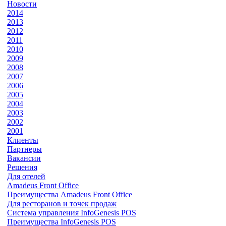
Новости
2014
2013
2012
2011
2010
2009
2008
2007
2006
2005
2004
2003
2002
2001
Клиенты
Партнеры
Вакансии
Решения
Для отелей
Amadeus Front Office
Преимущества Amadeus Front Office
Для ресторанов и точек продаж
Система управления InfoGenesis POS
Преимущества InfoGenesis POS