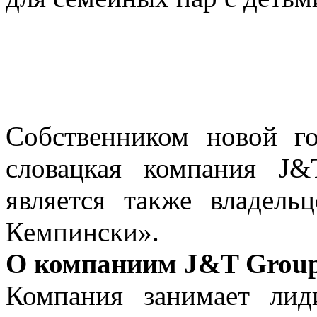
Собственником новой го
словацкая компания J&
является также владель
Кемпински».
О компаниим J&T Grou
Компания занимает ли