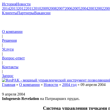
История
Новости
2014
2013
2012
2011
2010
2009
2008
2007
2006
2005
2004
2003
2002
200
Клиенты
Партнеры
Вакансии
О компании
|
Решения
|
Услуги
|
Вопрос-ответ
|
Контакты
|
Запрос
Главная
»
О компании
»
Новости
»
2004 год
» 09 апреля 2004
9 апреля 2004
Infogenesis Revelation
на Патриарших прудах.
Система управления точками пр