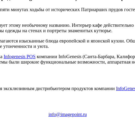
яти минутах ходьбы от исторических Патриарших прудов госте
вует этому необычному названию. Интерьер кафе действительно
ы одежды на стенах и портреты знаменитых кутюрье.
лагаются изысканные блюда европейской и японской кухни. Обш
е утонченности и уюта.
ма
Infogenesis POS
компании InfoGenesis (Санта-Барбара, Калифор
емы были широкие функциональные возможности, аппаратная не
эксклюзивным дистрибьютером продуктов компании
InfoGenes
info@imagepoint.ru