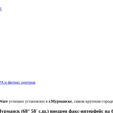
1
Ware
успешно установлен в
г.Мурманске
, самом крупном город
рманск (68° 58' с.ш.) внедрен факс-интерфейс на 