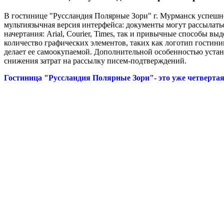
В гостинице "Руссландия Полярные Зори" г. Мурманск успеш
мультиязычная версия интерфейса: документы могут рассылатьс
начертания: Arial, Courier, Times, так и привычные способы
количество графических элементов, таких как логотип гостиниц
делает ее самоокупаемой. Дополнительной особенностью устан
снижения затрат на рассылку писем-подтверждений.
Гостиница "Руссландия Полярные Зори"- это уже четверта