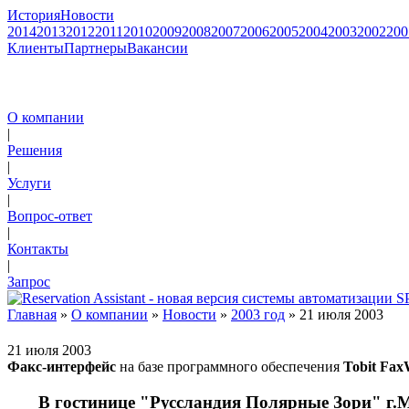
История
Новости
2014
2013
2012
2011
2010
2009
2008
2007
2006
2005
2004
2003
2002
200
Клиенты
Партнеры
Вакансии
О компании
|
Решения
|
Услуги
|
Вопрос-ответ
|
Контакты
|
Запрос
Главная
»
О компании
»
Новости
»
2003 год
» 21 июля 2003
21 июля 2003
Факс-интерфейс
на базе программного обеспечения
Tobit Fax
В гостинице "Руссландия Полярные Зори" г.Му